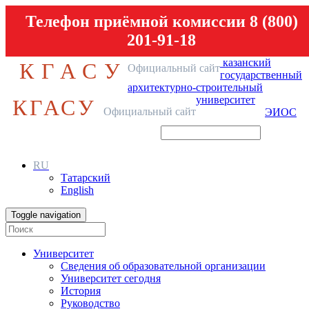
Телефон приёмной комиссии 8 (800)
201-91-18
казанский
КГАСУ
Официальный сайт
государственный
архитектурно-строительный
университет
КГАСУ
Официальный сайт
ЭИОС
RU
Татарский
English
Toggle navigation
Университет
Сведения об образовательной организации
Университет сегодня
История
Руководство