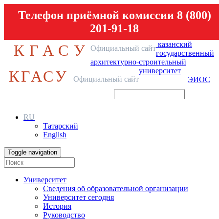
Телефон приёмной комиссии 8 (800)
201-91-18
казанский
КГАСУ
Официальный сайт
государственный
архитектурно-строительный
университет
КГАСУ
Официальный сайт
ЭИОС
RU
Татарский
English
Toggle navigation
Университет
Сведения об образовательной организации
Университет сегодня
История
Руководство