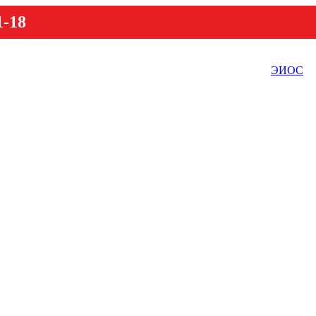
1-18
ЭИОС