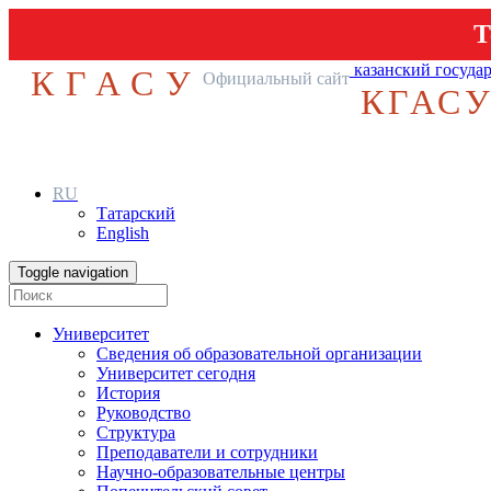
Т
казанский госуда
КГАСУ
Официальный сайт
КГАС
RU
Татарский
English
Toggle navigation
Университет
Сведения об образовательной организации
Университет сегодня
История
Руководство
Структура
Преподаватели и сотрудники
Научно-образовательные центры