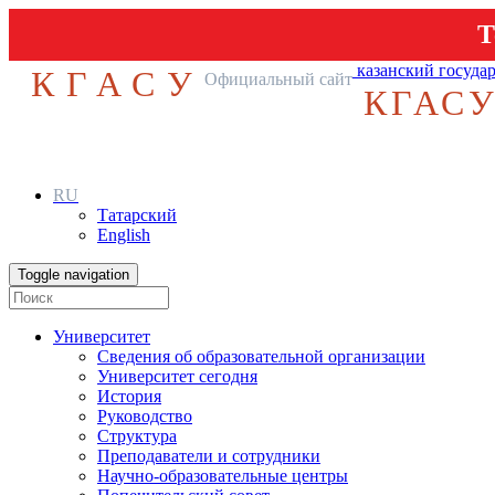
Т
казанский госуда
КГАСУ
Официальный сайт
КГАС
RU
Татарский
English
Toggle navigation
Университет
Сведения об образовательной организации
Университет сегодня
История
Руководство
Структура
Преподаватели и сотрудники
Научно-образовательные центры