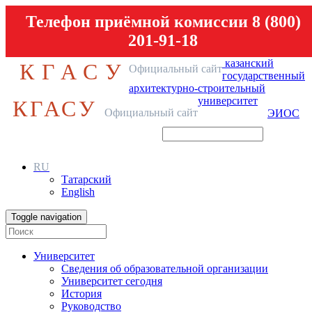
Телефон приёмной комиссии 8 (800)
201-91-18
казанский
КГАСУ
Официальный сайт
государственный
архитектурно-строительный
университет
КГАСУ
Официальный сайт
ЭИОС
RU
Татарский
English
Toggle navigation
Университет
Сведения об образовательной организации
Университет сегодня
История
Руководство