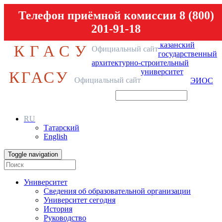
Телефон приёмной комиссии 8 (800)
201-91-18
казанский
КГАСУ
Официальный сайт
государственный
архитектурно-строительный
университет
КГАСУ
Официальный сайт
ЭИОС
RU
Татарский
English
Toggle navigation
Университет
Сведения об образовательной организации
Университет сегодня
История
Руководство