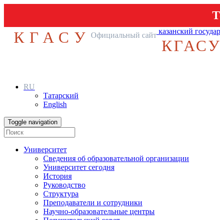
Т
казанский госуда
КГАСУ
Официальный сайт
КГАС
RU
Татарский
English
Toggle navigation
Университет
Сведения об образовательной организации
Университет сегодня
История
Руководство
Структура
Преподаватели и сотрудники
Научно-образовательные центры