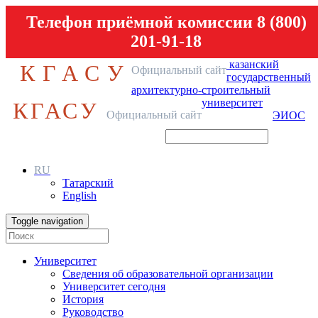
Телефон приёмной комиссии 8 (800)
201-91-18
казанский
КГАСУ
Официальный сайт
государственный
архитектурно-строительный
университет
КГАСУ
Официальный сайт
ЭИОС
RU
Татарский
English
Toggle navigation
Университет
Сведения об образовательной организации
Университет сегодня
История
Руководство