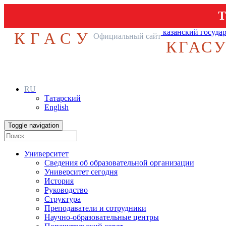
Т
казанский госуда
КГАСУ
Официальный сайт
КГАС
RU
Татарский
English
Toggle navigation
Университет
Сведения об образовательной организации
Университет сегодня
История
Руководство
Структура
Преподаватели и сотрудники
Научно-образовательные центры