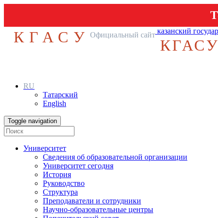
Т
казанский госуда
КГАСУ
Официальный сайт
КГАС
RU
Татарский
English
Toggle navigation
Университет
Сведения об образовательной организации
Университет сегодня
История
Руководство
Структура
Преподаватели и сотрудники
Научно-образовательные центры