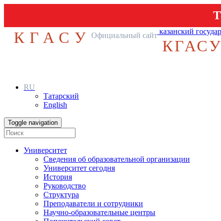
Т
казанский госуда
КГАСУ
Официальный сайт
КГАС
RU
Татарский
English
Toggle navigation
Университет
Сведения об образовательной организации
Университет сегодня
История
Руководство
Структура
Преподаватели и сотрудники
Научно-образовательные центры