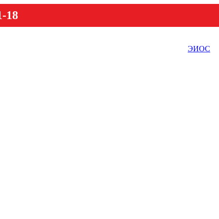
1-18
ЭИОС