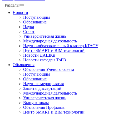
Разделы
Новости
Поступающим
Образование
Наука
Спорт
Университетская жизнь
Международная деятельность
Научно-образовательный кластер КГАСУ
Центр SMART и BIM технологий
Новости ДАШКи
Новости кафедры ТэГВ
Объявления
Объявления Ученого совета
Поступающим
Образование
Научные мероприятия
Защиты диссертаций
Международная деятельность
Университетская жизнь
Выпускникам
Объявления Профкома
Центр SMART и BIM технологий