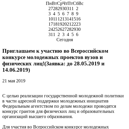
Пн
Вт
Ср
Чт
Пт
Сб
Вс
27
28
29
30
31
1
2
3
4
5
6
7
8
9
10
11
12
13
14
15
16
17
18
19
20
21
22
23
24
25
26
27
28
29
30
31
1
2
3
4
5
6
Сегодня
Приглашаем к участию во Всероссийском
конкурсе молодежных проектов вузов и
физических лиц!(Заявка: до 28.05.2019 и
14.06.2019)
21 мая 2019
С целью реализации государственной молодежной политики
в части адресной поддержки молодежных инициатив
Федеральным агентством по делам молодежи проводятся
конкурс грантов для физических лиц и образовательных
организаций высшего образования.
Для участия во Всероссийском конкурсе молодежных