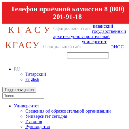
Телефон приёмной комиссии 8 (800)
201-91-18
казанский
КГАСУ
Официальный сайт
государственный
архитектурно-строительный
университет
КГАСУ
Официальный сайт
ЭИОС
RU
Татарский
English
Toggle navigation
Университет
Сведения об образовательной организации
Университет сегодня
История
Руководство