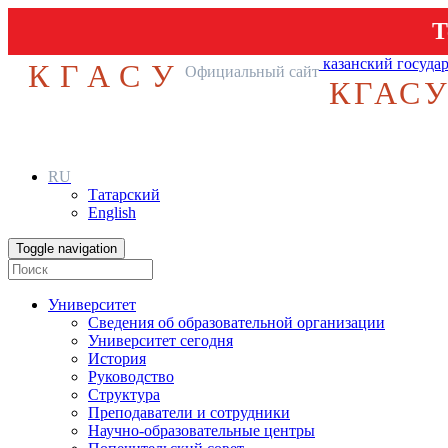
Т
казанский госуда
КГАСУ
Официальный сайт
КГАС
RU
Татарский
English
Toggle navigation
Университет
Сведения об образовательной организации
Университет сегодня
История
Руководство
Структура
Преподаватели и сотрудники
Научно-образовательные центры