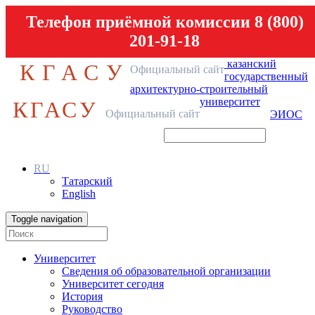
Телефон приёмной комиссии 8 (800)
201-91-18
казанский
КГАСУ
Официальный сайт
государственный
архитектурно-строительный
университет
КГАСУ
Официальный сайт
ЭИОС
RU
Татарский
English
Toggle navigation
Университет
Сведения об образовательной организации
Университет сегодня
История
Руководство