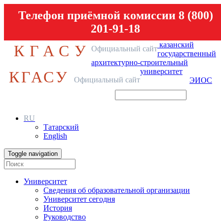
Телефон приёмной комиссии 8 (800)
201-91-18
казанский
КГАСУ
Официальный сайт
государственный
архитектурно-строительный
университет
КГАСУ
Официальный сайт
ЭИОС
RU
Татарский
English
Toggle navigation
Университет
Сведения об образовательной организации
Университет сегодня
История
Руководство