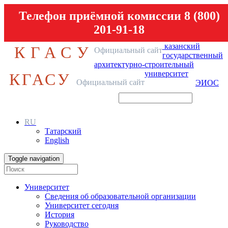
Телефон приёмной комиссии 8 (800)
201-91-18
казанский
КГАСУ
Официальный сайт
государственный
архитектурно-строительный
университет
КГАСУ
Официальный сайт
ЭИОС
RU
Татарский
English
Toggle navigation
Университет
Сведения об образовательной организации
Университет сегодня
История
Руководство