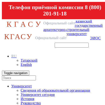
Телефон приёмной комиссии 8 (800)
201-91-18
казанский
КГАСУ
Официальный сайт
государственный
архитектурно-строительный
университет
КГАСУ
Официальный сайт
ЭИОС
RU
Татарский
English
Toggle navigation
Университет
Сведения об образовательной организации
Университет сегодня
История
Руководство