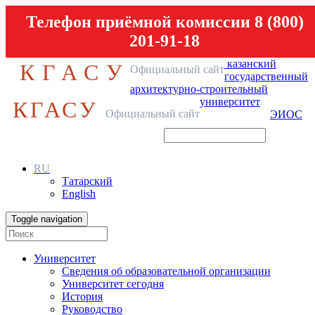
Телефон приёмной комиссии 8 (800)
201-91-18
казанский
КГАСУ
Официальный сайт
государственный
архитектурно-строительный
университет
КГАСУ
Официальный сайт
ЭИОС
RU
Татарский
English
Toggle navigation
Университет
Сведения об образовательной организации
Университет сегодня
История
Руководство