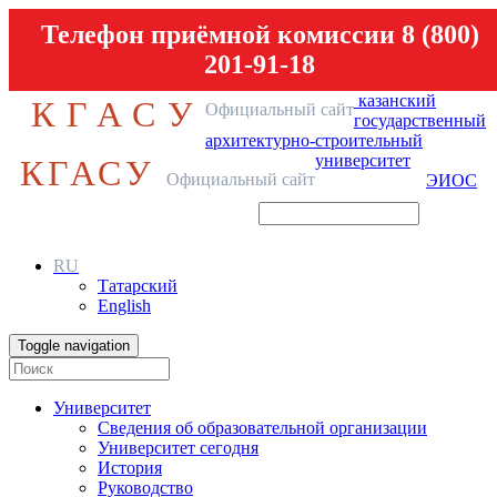
Телефон приёмной комиссии 8 (800)
201-91-18
казанский
КГАСУ
Официальный сайт
государственный
архитектурно-строительный
университет
КГАСУ
Официальный сайт
ЭИОС
RU
Татарский
English
Toggle navigation
Университет
Сведения об образовательной организации
Университет сегодня
История
Руководство