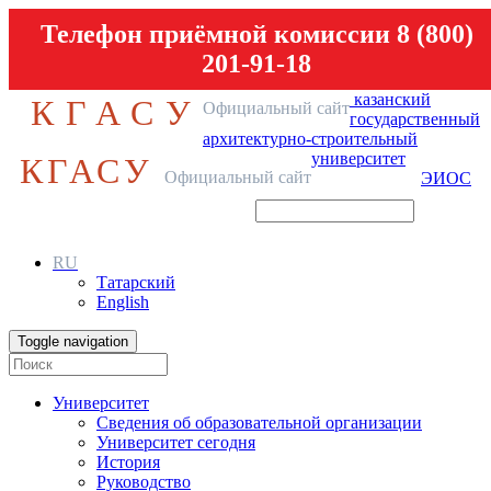
Телефон приёмной комиссии 8 (800)
201-91-18
казанский
КГАСУ
Официальный сайт
государственный
архитектурно-строительный
университет
КГАСУ
Официальный сайт
ЭИОС
RU
Татарский
English
Toggle navigation
Университет
Сведения об образовательной организации
Университет сегодня
История
Руководство