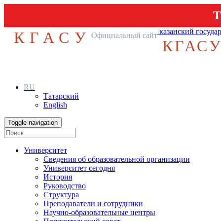
Т
казанский госуда
КГАСУ
Официальный сайт
КГАС
RU
Татарский
English
Toggle navigation
Университет
Сведения об образовательной организации
Университет сегодня
История
Руководство
Структура
Преподаватели и сотрудники
Научно-образовательные центры