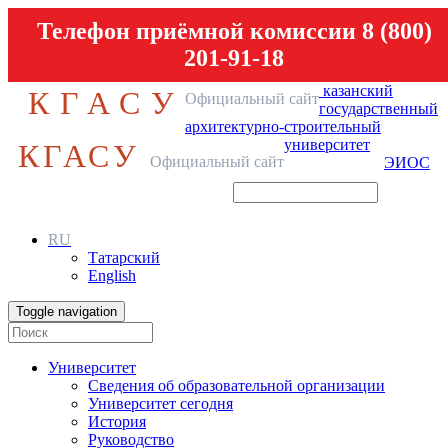
Телефон приёмной комиссии 8 (800)
201-91-18
казанский
КГАСУ
Официальный сайт
государственный
архитектурно-строительный
университет
КГАСУ
Официальный сайт
ЭИОС
RU
Татарский
English
Toggle navigation
Университет
Сведения об образовательной организации
Университет сегодня
История
Руководство