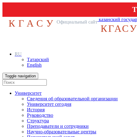
Т
казанский госуда
КГАСУ
Официальный сайт
КГАС
RU
Татарский
English
Toggle navigation
Университет
Сведения об образовательной организации
Университет сегодня
История
Руководство
Структура
Преподаватели и сотрудники
Научно-образовательные центры