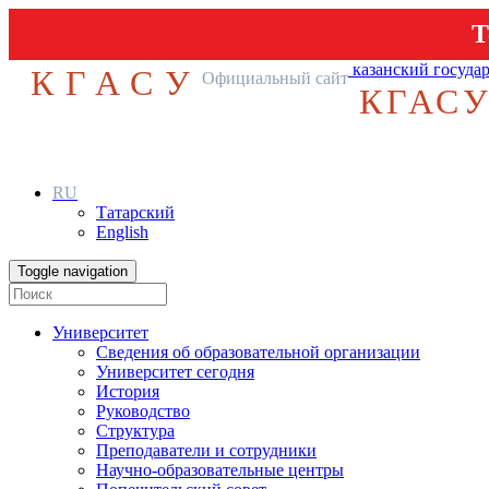
Т
казанский госуда
КГАСУ
Официальный сайт
КГАС
RU
Татарский
English
Toggle navigation
Университет
Сведения об образовательной организации
Университет сегодня
История
Руководство
Структура
Преподаватели и сотрудники
Научно-образовательные центры