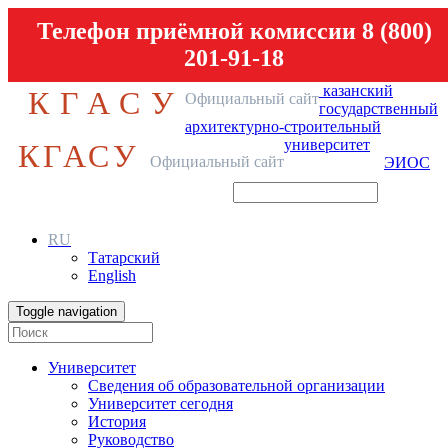
Телефон приёмной комиссии 8 (800)
201-91-18
казанский
КГАСУ
Официальный сайт
государственный
архитектурно-строительный
университет
КГАСУ
Официальный сайт
ЭИОС
RU
Татарский
English
Toggle navigation
Университет
Сведения об образовательной организации
Университет сегодня
История
Руководство