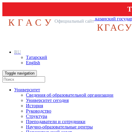
Т
казанский госуда
КГАСУ
Официальный сайт
КГАС
RU
Татарский
English
Toggle navigation
Университет
Сведения об образовательной организации
Университет сегодня
История
Руководство
Структура
Преподаватели и сотрудники
Научно-образовательные центры