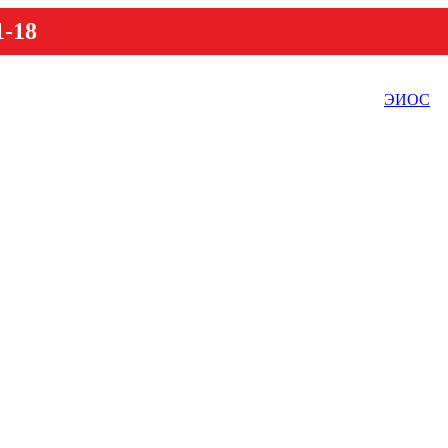
1-18
ЭИОС