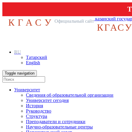
Т
казанский госуда
КГАСУ
Официальный сайт
КГАС
RU
Татарский
English
Toggle navigation
Университет
Сведения об образовательной организации
Университет сегодня
История
Руководство
Структура
Преподаватели и сотрудники
Научно-образовательные центры