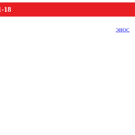
1-18
ЭИОС