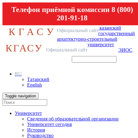
Телефон приёмной комиссии 8 (800)
201-91-18
казанский
КГАСУ
Официальный сайт
государственный
архитектурно-строительный
университет
КГАСУ
Официальный сайт
ЭИОС
RU
Татарский
English
Toggle navigation
Университет
Сведения об образовательной организации
Университет сегодня
История
Руководство