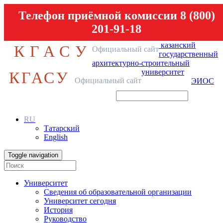
Телефон приёмной комиссии 8 (800)
201-91-18
казанский
КГАСУ
Официальный сайт
государственный
архитектурно-строительный
университет
КГАСУ
Официальный сайт
ЭИОС
RU
Татарский
English
Toggle navigation
Университет
Сведения об образовательной организации
Университет сегодня
История
Руководство