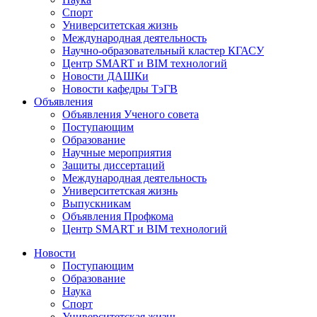
Спорт
Университетская жизнь
Международная деятельность
Научно-образовательный кластер КГАСУ
Центр SMART и BIM технологий
Новости ДАШКи
Новости кафедры ТэГВ
Объявления
Объявления Ученого совета
Поступающим
Образование
Научные мероприятия
Защиты диссертаций
Международная деятельность
Университетская жизнь
Выпускникам
Объявления Профкома
Центр SMART и BIM технологий
Новости
Поступающим
Образование
Наука
Спорт
Университетская жизнь