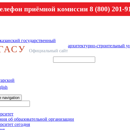
елефон приёмной комиссии 8 (800) 201-9
казанский государственный
архитектурно-строительный у
ГАСУ
Официальный сайт
тарский
lish
e navigation
рситет
ния об образовательной организации
рситет сегодня
ия