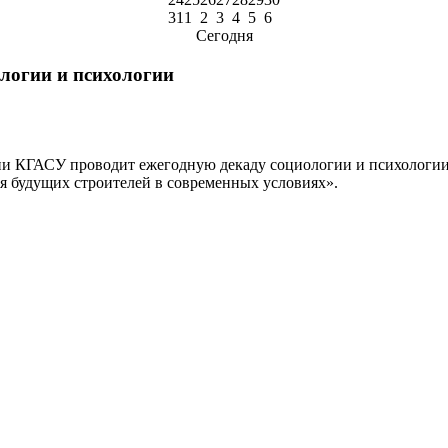
31
1
2
3
4
5
6
Сегодня
ологии и психологии
ии КГАСУ проводит ежегодную декаду социологии и психологии
 будущих строителей в современных условиях».