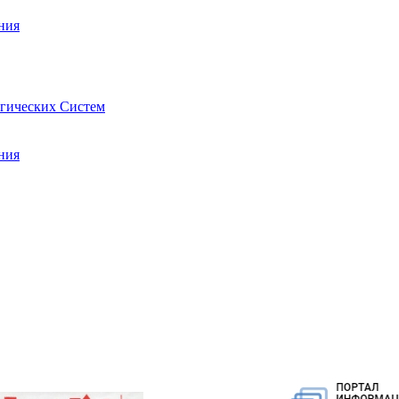
ния
гических Систем
ния