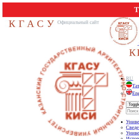
Т
КГАСУ
Официальный сайт
К
RU
Та
Eng
Toggl
Униве
Сведе
Униве
Истор