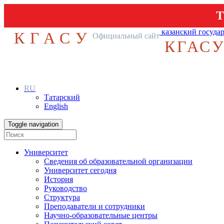
Т
казанский госуда
КГАСУ
Официальный сайт
КГАС
RU
Татарский
English
Toggle navigation
Университет
Сведения об образовательной организации
Университет сегодня
История
Руководство
Структура
Преподаватели и сотрудники
Научно-образовательные центры