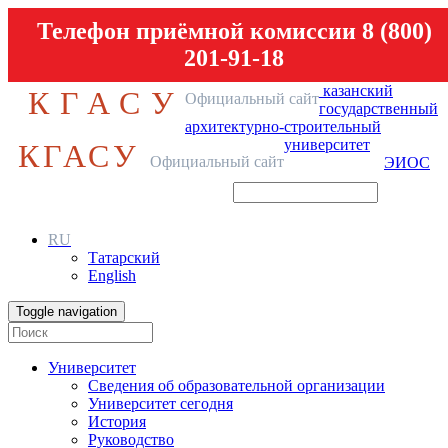
Телефон приёмной комиссии 8 (800)
201-91-18
казанский
КГАСУ
Официальный сайт
государственный
архитектурно-строительный
университет
КГАСУ
Официальный сайт
ЭИОС
RU
Татарский
English
Toggle navigation
Университет
Сведения об образовательной организации
Университет сегодня
История
Руководство