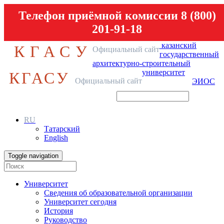
Телефон приёмной комиссии 8 (800)
201-91-18
казанский
КГАСУ
Официальный сайт
государственный
архитектурно-строительный
университет
КГАСУ
Официальный сайт
ЭИОС
RU
Татарский
English
Toggle navigation
Университет
Сведения об образовательной организации
Университет сегодня
История
Руководство