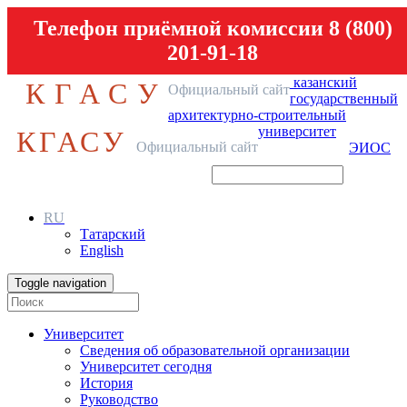
Телефон приёмной комиссии 8 (800)
201-91-18
казанский
КГАСУ
Официальный сайт
государственный
архитектурно-строительный
университет
КГАСУ
Официальный сайт
ЭИОС
RU
Татарский
English
Toggle navigation
Университет
Сведения об образовательной организации
Университет сегодня
История
Руководство