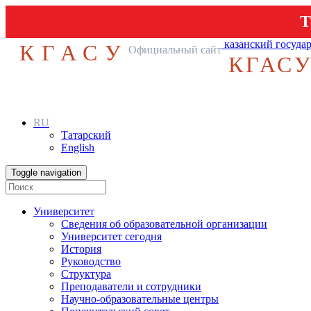
Т
казанский госуда
КГАСУ
Официальный сайт
КГАС
RU
Татарский
English
Toggle navigation
Университет
Сведения об образовательной организации
Университет сегодня
История
Руководство
Структура
Преподаватели и сотрудники
Научно-образовательные центры