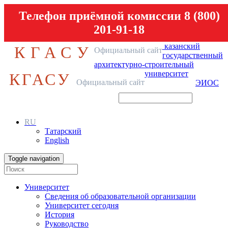
Телефон приёмной комиссии 8 (800)
201-91-18
казанский
КГАСУ
Официальный сайт
государственный
архитектурно-строительный
университет
КГАСУ
Официальный сайт
ЭИОС
RU
Татарский
English
Toggle navigation
Университет
Сведения об образовательной организации
Университет сегодня
История
Руководство