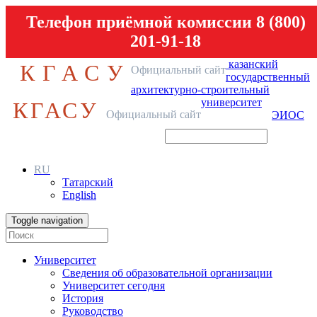
Телефон приёмной комиссии 8 (800)
201-91-18
казанский
КГАСУ
Официальный сайт
государственный
архитектурно-строительный
университет
КГАСУ
Официальный сайт
ЭИОС
RU
Татарский
English
Toggle navigation
Университет
Сведения об образовательной организации
Университет сегодня
История
Руководство