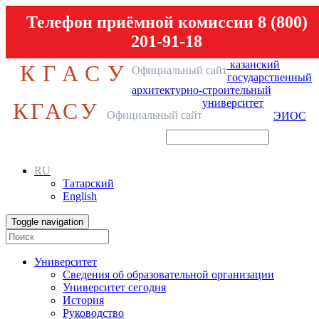
Телефон приёмной комиссии 8 (800)
201-91-18
казанский
КГАСУ
Официальный сайт
государственный
архитектурно-строительный
университет
КГАСУ
Официальный сайт
ЭИОС
RU
Татарский
English
Toggle navigation
Университет
Сведения об образовательной организации
Университет сегодня
История
Руководство