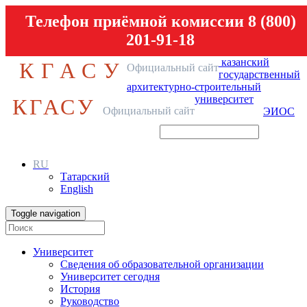
Телефон приёмной комиссии 8 (800)
201-91-18
казанский
КГАСУ
Официальный сайт
государственный
архитектурно-строительный
университет
КГАСУ
Официальный сайт
ЭИОС
RU
Татарский
English
Toggle navigation
Университет
Сведения об образовательной организации
Университет сегодня
История
Руководство