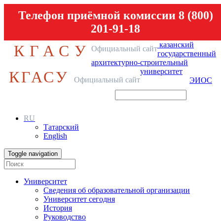
Телефон приёмной комиссии 8 (800)
201-91-18
казанский
КГАСУ
Официальный сайт
государственный
архитектурно-строительный
университет
КГАСУ
Официальный сайт
ЭИОС
RU
Татарский
English
Toggle navigation
Университет
Сведения об образовательной организации
Университет сегодня
История
Руководство