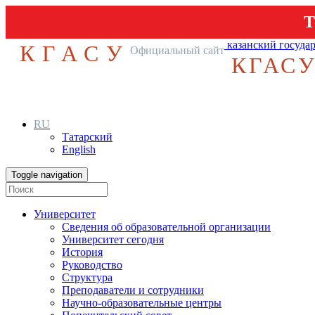
Т
казанский госуда
КГАСУ
Официальный сайт
КГАС
RU
Татарский
English
Toggle navigation
Университет
Сведения об образовательной организации
Университет сегодня
История
Руководство
Структура
Преподаватели и сотрудники
Научно-образовательные центры