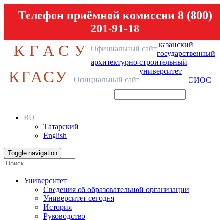
Телефон приёмной комиссии 8 (800)
201-91-18
казанский
КГАСУ
Официальный сайт
государственный
архитектурно-строительный
университет
КГАСУ
Официальный сайт
ЭИОС
RU
Татарский
English
Toggle navigation
Университет
Сведения об образовательной организации
Университет сегодня
История
Руководство