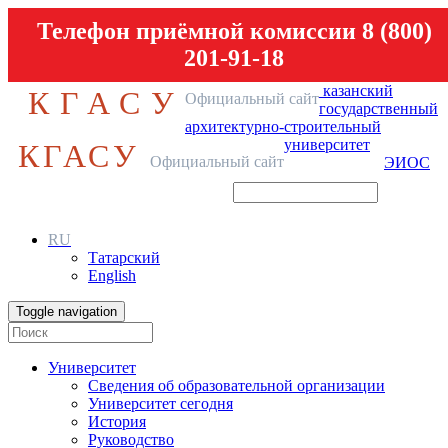
Телефон приёмной комиссии 8 (800)
201-91-18
казанский
КГАСУ
Официальный сайт
государственный
архитектурно-строительный
университет
КГАСУ
Официальный сайт
ЭИОС
RU
Татарский
English
Toggle navigation
Университет
Сведения об образовательной организации
Университет сегодня
История
Руководство