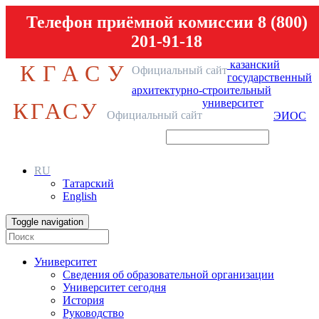
Телефон приёмной комиссии 8 (800)
201-91-18
казанский
КГАСУ
Официальный сайт
государственный
архитектурно-строительный
университет
КГАСУ
Официальный сайт
ЭИОС
RU
Татарский
English
Toggle navigation
Университет
Сведения об образовательной организации
Университет сегодня
История
Руководство