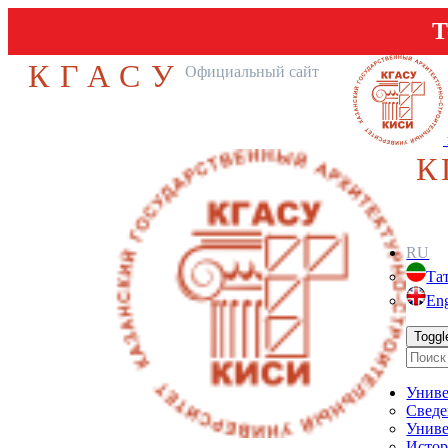
Т
КГАСУ
Официальный сайт
К
RU
Та
Eng
Toggl
Униве
Сведе
Униве
Истор