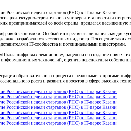
ого архитектурно-строительного университета посетили открыти
ских предпринимателей со всей страны, предлагая насыщенную 
ифровой экономики. Особый интерес вызвали панельная дискусс
ержке разработки отечественных видеоигр. Посещение таких со
редставителями IT-сообщества и потенциальными инвесторами.
 «Школа цифровых чемпионов», нацелена на создание новых тех
е информационных технологий, оценить перспективы собственн
рации образовательного процесса с реальными запросами цифро
ссионального роста и развития проектов в сфере высоких техн