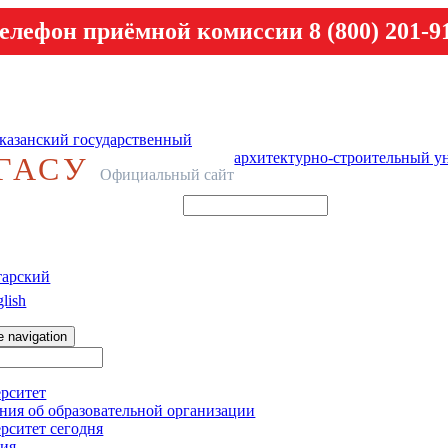
елефон приёмной комиссии 8 (800) 201-9
казанский государственный
архитектурно-строительный у
ГАСУ
Официальный сайт
тарский
lish
e navigation
рситет
ния об образовательной организации
рситет сегодня
ия