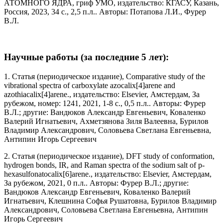
АТОМНОГО ЯДРА, гриф УМО, издательство: КГАСУ, Казань,
Россия, 2023, 34 с., 2,5 п.л.. Авторы: Потапова Л.И., Фурер
В.Л.
Научные работы (за последние 5 лет):
1. Статья (периодическое издание), Comparative study of the
vibrational spectra of carboxylate azocalix[4]arene and
azothiacalix[4]arene., издательство: Elsevier, Амстердам, За
рубежом, номер: 1241, 2021, 1-8 с., 0,5 п.л.. Авторы: Фурер
В.Л.; другие: Вандюков Александр Евгеньевич, Коваленко
Валерий Игнатьевич, Ахметзянова Зиля Валеевна, Бурилов
Владимир Александрович, Соловьева Светлана Евгеньевна,
Антипин Игорь Сергеевич
2. Статья (периодическое издание), DFT study of conformation,
hydrogen bonds, IR, and Raman spectra of the sodium salt of p-
hexasulfonatocalix[6]arene., издательство: Elsevier, Амстердам,
За рубежом, 2021, 0 п.л.. Авторы: Фурер В.Л.; другие:
Вандюков Александр Евгеньевич, Коваленко Валерий
Игнатьевич, Клешнина Софья Рушатовна, Бурилов Владимир
Александрович, Соловьева Светлана Евгеньевна, Антипин
Игорь Сергеевич