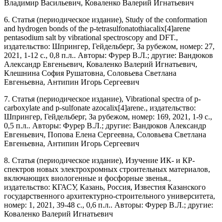
Владимир Васильевич, Коваленко Валерий Игнатьевич
6. Статья (периодическое издание), Study of the conformation
and hydrogen bonds of the p-tetrasulfonatothiacalix[4]arene
pentasodium salt by vibrational spectroscopy and DFT.,
издательство: Шпрингер, Гейдельберг, За рубежом, номер: 27,
2021, 1-12 с., 0,8 п.л.. Авторы: Фурер В.Л.; другие: Вандюков
Александр Евгеньевич, Коваленко Валерий Игнатьевич,
Клешнина София Рушатовна, Соловьева Светлана
Евгеньевна, Антипин Игорь Сергеевич
7. Статья (периодическое издание), Vibrational spectra of p-
carboxylate and p-sulfonate azocalix[4]arene., издательство:
Шпрингер, Гейдельберг, За рубежом, номер: 169, 2021, 1-9 с.,
0,5 п.л.. Авторы: Фурер В.Л.; другие: Вандюков Александр
Евгеньевич, Попова Елена Сергеевна, Соловьева Светлана
Евгеньевна, Антипин Игорь Сергеевич
8. Статья (периодическое издание), Изучение ИК- и КР-
спектров новых электрохромных строительных материалов,
включающих виологенные и фосфорные звенья.,
издательство: КГАСУ, Казань, Россия, Известия Казанского
государственного архитектурно-строительного университета,
номер: 1, 2021, 39-48 с., 0,6 п.л.. Авторы: Фурер В.Л.; другие:
Коваленко Валерий Игнатьевич