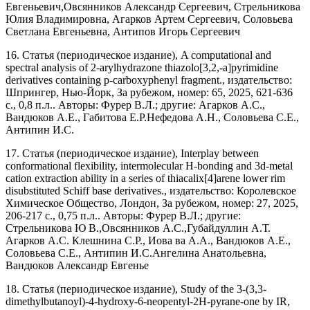
Евгеньевич,Овсянников Александр Сергеевич, Стрельникова
Юлия Владимировна, Агарков Артем Сергеевич, Соловьева
Светлана Евгеньевна, Антипов Игорь Сергеевич
16. Статья (периодическое издание), A computational and
spectral analysis of 2-arylhydrazone thiazolo[3,2,-a]pyrimidine
derivatives containing p-carboxyphenyl fragment., издательство:
Шпрингер, Нью-Йорк, За рубежом, номер: 65, 2025, 621-636
с., 0,8 п.л.. Авторы: Фурер В.Л.; другие: Агарков А.С.,
Вандюков А.Е., Габитова Е.Р.Нефедова А.Н., Соловьева С.Е.,
Антипин И.С.
17. Статья (периодическое издание), Interplay between
conformational flexibility, intermolecular H-bonding and 3d-metal
cation extraction ability in a series of thiacalix[4]arene lower rim
disubstituted Schiff base derivatives., издательство: Королевское
Химическое Общество, Лондон, За рубежом, номер: 27, 2025,
206-217 с., 0,75 п.л.. Авторы: Фурер В.Л.; другие:
Стрельникова Ю В.,Овсянников А.С.,Губайдуллин А.Т.
Агарков А.С. Клешнина С.Р., Иова ва А.А., Вандюков А.Е.,
Соловьева С.Е., Антипин И.С.Ангелина Анатольевна,
Вандюков Александр Евгенье
18. Статья (периодическое издание), Study of the 3-(3,3-
dimethylbutanoyl)-4-hydroxy-6-neopentyl-2H-pyrane-one by IR,