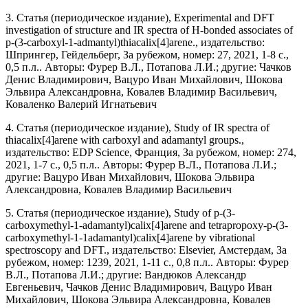
3. Статья (периодическое издание), Experimental and DFT
investigation of structure and IR spectra of H-bonded associates of
p-(3-carboxyl-1-admantyl)thiacalix[4]arene., издательство:
Шпрингер, Гейдельберг, За рубежом, номер: 27, 2021, 1-8 с.,
0,5 п.л.. Авторы: Фурер В.Л., Потапова Л.И.; другие: Чачков
Денис Владимирович, Вацуро Иван Михайлович, Шокова
Эльвира Александровна, Ковалев Владимир Васильевич,
Коваленко Валерий Игнатьевич
4. Статья (периодическое издание), Study of IR spectra of
thiacalix[4]arene with carboxyl and adamantyl groups.,
издательство: EDP Science, Франция, За рубежом, номер: 274,
2021, 1-7 с., 0,5 п.л.. Авторы: Фурер В.Л., Потапова Л.И.;
другие: Вацуро Иван Михайлович, Шокова Эльвира
Александровна, Ковалев Владимир Васильевич
5. Статья (периодическое издание), Study of p-(3-
carboxymethyl-1-adamantyl)calix[4]arene and tetrapropoxy-p-(3-
carboxymethyl-1-1adamantyl)calix[4]arene by vibrational
spectroscopy and DFT., издательство: Elsevier, Амстердам, За
рубежом, номер: 1239, 2021, 1-11 с., 0,8 п.л.. Авторы: Фурер
В.Л., Потапова Л.И.; другие: Вандюков Александр
Евгеньевич, Чачков Денис Владимирович, Вацуро Иван
Михайлович, Шокова Эльвира Александровна, Ковалев