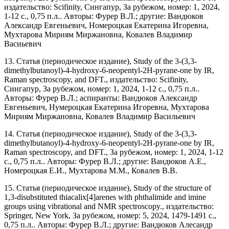
издательство: Scifinity, Сингапур, За рубежом, номер: 1, 2024,
1-12 с., 0,75 п.л.. Авторы: Фурер В.Л.; другие: Вандюков
Александр Евгеньевич, Номероцкая Екатерина Игоревна,
Мухтарова Мириям Миржановна, Ковалев Владимир
Васиьевич
13. Статья (периодическое издание), Study of the 3-(3,3-
dimethylbutanoyl)-4-hydroxy-6-neopentyl-2H-pyrane-one by IR,
Raman spectroscopy, and DFT., издательство: Scifinity,
Сингапур, За рубежом, номер: 1, 2024, 1-12 с., 0,75 п.л..
Авторы: Фурер В.Л.; аспиранты: Вандюков Александр
Евгеньевич, Нумероцкая Екатерина Игоревна, Мухтарова
Мириям Миржановна, Ковалев Владимир Васильевич
14. Статья (периодическое издание), Study of the 3-(3,3-
dimethylbutanoyl)-4-hydroxy-6-neopentyl-2H-pyrane-one by IR,
Raman spectroscopy, and DFT., За рубежом, номер: 1, 2024, 1-12
с., 0,75 п.л.. Авторы: Фурер В.Л.; другие: Вандюков А.Е.,
Номероцкая Е.И., Мухтарова М.М., Ковалев В.В.
15. Статья (периодическое издание), Study of the structure of
1,3-disubstituted thiacalix[4]arenes with phthalimide and imine
groups using vibrational and NMR spectroscopy., издательство:
Springer, New York, За рубежом, номер: 5, 2024, 1479-1491 с.,
0,75 п.л.. Авторы: Фурер В.Л.; другие: Вандюков Алесандр