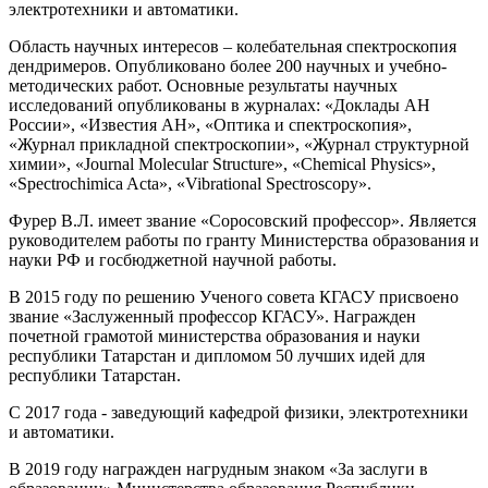
электротехники и автоматики.
Область научных интересов – колебательная спектроскопия
дендримеров. Опубликовано более 200 научных и учебно-
методических работ. Основные результаты научных
исследований опубликованы в журналах: «Доклады АН
России», «Известия АН», «Оптика и спектроскопия»,
«Журнал прикладной спектроскопии», «Журнал структурной
химии», «Journal Molecular Structure», «Chemical Physics»,
«Spectrochimica Acta», «Vibrational Spectroscopy».
Фурер В.Л. имеет звание «Соросовский профессор». Является
руководителем работы по гранту Министерства образования и
науки РФ и госбюджетной научной работы.
В 2015 году по решению Ученого совета КГАСУ присвоено
звание «Заслуженный профессор КГАСУ». Награжден
почетной грамотой министерства образования и науки
республики Татарстан и дипломом 50 лучших идей для
республики Татарстан.
С 2017 года - заведующий кафедрой физики, электротехники
и автоматики.
В 2019 году награжден нагрудным знаком «За заслуги в