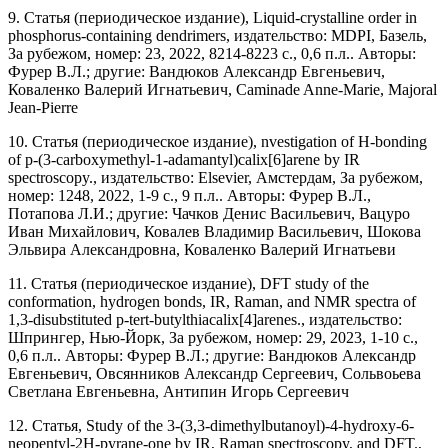
9. Статья (периодическое издание), Liquid-crystalline order in
phosphorus-containing dendrimers, издательство: MDPI, Базель,
За рубежом, номер: 23, 2022, 8214-8223 с., 0,6 п.л.. Авторы:
Фурер В.Л.; другие: Вандюков Александр Евгеньевич,
Коваленко Валерий Игнатьевич, Caminade Anne-Marie, Majoral
Jean-Pierre
10. Статья (периодическое издание), nvestigation of H-bonding
of p-(3-carboxymethyl-1-adamantyl)calix[6]arene by IR
spectroscopy., издательство: Elsevier, Амстердам, За рубежом,
номер: 1248, 2022, 1-9 с., 9 п.л.. Авторы: Фурер В.Л.,
Потапова Л.И.; другие: Чачков Денис Васильевич, Вацуро
Иван Михайлович, Ковалев Владимир Васильевич, Шокова
Эльвира Александровна, Коваленко Валерий Игнатьеви
11. Статья (периодическое издание), DFT study of the
conformation, hydrogen bonds, IR, Raman, and NMR spectra of
1,3-disubstituted p-tert-butylthiacalix[4]arenes., издательство:
Шпрингер, Нью-Йорк, За рубежом, номер: 29, 2023, 1-10 с.,
0,6 п.л.. Авторы: Фурер В.Л.; другие: Вандюков Александр
Евгеньевич, Овсянников Александр Сергеевич, Сольвоьева
Светлана Евгеньевна, Антипин Игорь Сергеевич
12. Статья, Study of the 3-(3,3-dimethylbutanoyl)-4-hydroxy-6-
neopentyl-2H-pyrane-one by IR, Raman spectroscopy, and DFT.,