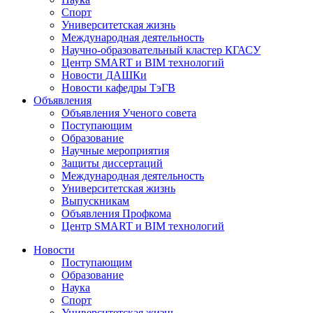
Спорт
Университетская жизнь
Международная деятельность
Научно-образовательный кластер КГАСУ
Центр SMART и BIM технологий
Новости ДАШКи
Новости кафедры ТэГВ
Объявления
Объявления Ученого совета
Поступающим
Образование
Научные мероприятия
Защиты диссертаций
Международная деятельность
Университетская жизнь
Выпускникам
Объявления Профкома
Центр SMART и BIM технологий
Новости
Поступающим
Образование
Наука
Спорт
Университетская жизнь