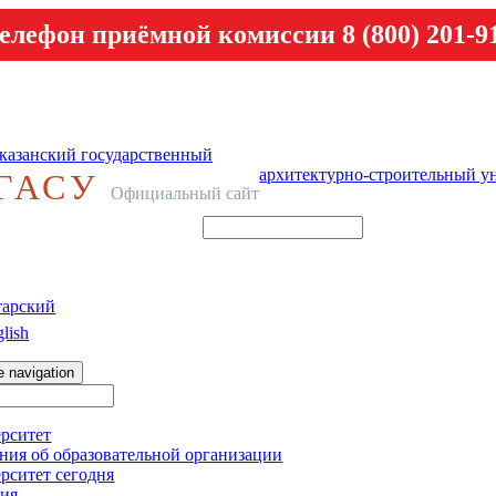
елефон приёмной комиссии 8 (800) 201-9
казанский государственный
архитектурно-строительный у
ГАСУ
Официальный сайт
тарский
lish
e navigation
рситет
ния об образовательной организации
рситет сегодня
ия