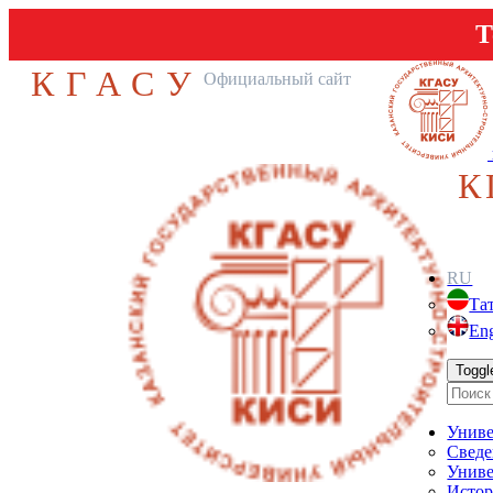
Т
КГАСУ
Официальный сайт
К
RU
Та
Eng
Toggl
Униве
Сведе
Униве
Истор