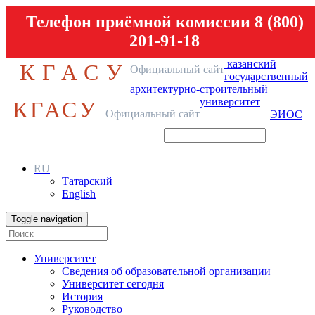
Телефон приёмной комиссии 8 (800)
201-91-18
казанский
КГАСУ
Официальный сайт
государственный
архитектурно-строительный
университет
КГАСУ
Официальный сайт
ЭИОС
RU
Татарский
English
Toggle navigation
Университет
Сведения об образовательной организации
Университет сегодня
История
Руководство