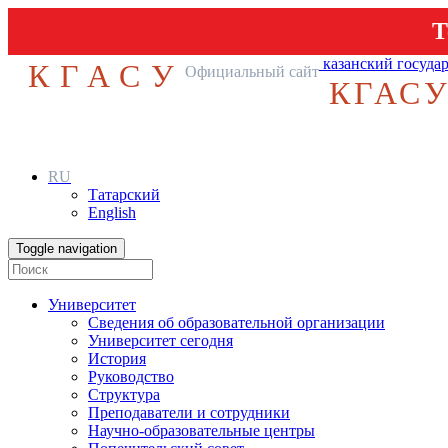
Т
казанский госуда
КГАСУ
Официальный сайт
КГАС
RU
Татарский
English
Toggle navigation
Университет
Сведения об образовательной организации
Университет сегодня
История
Руководство
Структура
Преподаватели и сотрудники
Научно-образовательные центры